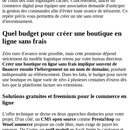
de l'outil des frais logistiques cachés. Concrètement, lancer un
commerce digital pour équiper une association demande d'anticiper
la gestion des commandes afin d'éviter toute avance de trésorerie. Ce
repère précis vous permettra de créer un site sans erreur
d'investissement.
Quel budget pour créer une boutique en
ligne sans frais
Zéro euro d'avance reste possible, mais cette promesse dépend
strictement du modèle logistique retenu par votre bureau directeur.
Créer une boutique en ligne sans frais implique souvent de
financer ensuite l'hébergement ou un nom de domaine,
pourtant
indispensable au référencement. Dans les faits, le budget pour ouvrir
une boutique en ligne varie de zéro à plusieurs centaines d'euros dès
lors que la plateforme facture ses extensions.
Solutions gratuites et freemium pour le commerce en
ligne
L'offre technique se divise en deux approches distinctes pour votre
projet. D'un côté, un
CMS open source
comme
PrestaShop
ou
WooCommerce
propose un code libre, mais exige de payer les
serveurs. De l'autre, un
outil gratuit
en SaaS limite le catalogue et