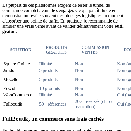
La plupart de ces plateformes exigent de tester le tunnel de
commande complet avant de s'engager. Ce qui paraît fluide en
démonstration révèle souvent des blocages logistiques au moment
d'absorber une pointe de trafic. En pratique, je recommande de
simuler une vraie vente avant de valider définitivement votre
outil
gratuit
.
PRODUITS
COMMISSION
SOLUTION
DO
GRATUITS
VENTES
Square Online
Illimité
Non
Non (gr
Jimdo
5 produits
Non
Non (gr
Mozello
5 produits
Non
Non (gr
Ecwid
10 produits
Non
Non (pl
WooCommerce
Illimité
Non
Oui (pa
20% reversés (club /
Fullboutik
50+ références
Oui (in
assocation)
FullBoutik, un commerce sans frais cachés
Fullboutik propose une alternative sans publicité tierce, avec une