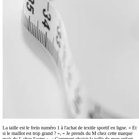
La taille est le frein numéro 1 à l'achat de textile sportif en ligne. « Et
si le maillot est trop grand ? », « Je prends du M chez cette marque
mais du L chez l'autre », « Comment choisir la taille de mon enfant