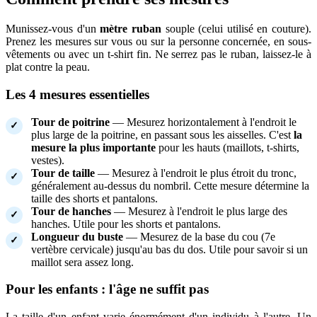
Munissez-vous d'un
mètre ruban
souple (celui utilisé en couture).
Prenez les mesures sur vous ou sur la personne concernée, en sous-
vêtements ou avec un t-shirt fin. Ne serrez pas le ruban, laissez-le à
plat contre la peau.
Les 4 mesures essentielles
Tour de poitrine
— Mesurez horizontalement à l'endroit le
plus large de la poitrine, en passant sous les aisselles. C'est
la
mesure la plus importante
pour les hauts (maillots, t-shirts,
vestes).
Tour de taille
— Mesurez à l'endroit le plus étroit du tronc,
généralement au-dessus du nombril. Cette mesure détermine la
taille des shorts et pantalons.
Tour de hanches
— Mesurez à l'endroit le plus large des
hanches. Utile pour les shorts et pantalons.
Longueur du buste
— Mesurez de la base du cou (7e
vertèbre cervicale) jusqu'au bas du dos. Utile pour savoir si un
maillot sera assez long.
Pour les enfants : l'âge ne suffit pas
La taille d'un enfant varie énormément d'un individu à l'autre. Un