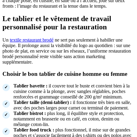
à chaque poste, en cuisine, en salle ou à l’accueil, joue sur deux
fronts : l’image du restaurant et la tenue dans le temps.
Le tablier et le vêtement de travail
personnalisé pour la restauration
Un
textile restaurant brodé
ne sert pas seulement à habiller une
équipe. Il prolonge aussi la visibilité du logo au quotidien : sur une
photo de plat, en service ou sur les réseaux, l’uniforme restauration
brodé personnalisé reste visible sans action marketing
supplémentaire.
Choisir le bon tablier de cuisine homme ou femme
Tablier bavette :
il couvre tout le buste et convient bien à la
cuisine comme à la plonge, avec sangles réglables, poches
renforcées et grammage conseillé de 200 g/m² minimum.
Tablier taille (demi-tablier) :
il fonctionne très bien en salle,
avec des poches larges pour carnet ou terminal de paiement.
Tablier bistrot :
plus long, il équilibre style et protection,
notamment en brasserie ou en café, en coton, denim ou
mélange coton-lin.
Tablier food truck :
plus fonctionnel, il mise sur de grandes
poches et s’associe facilement à des t-shirts ou des polos avec