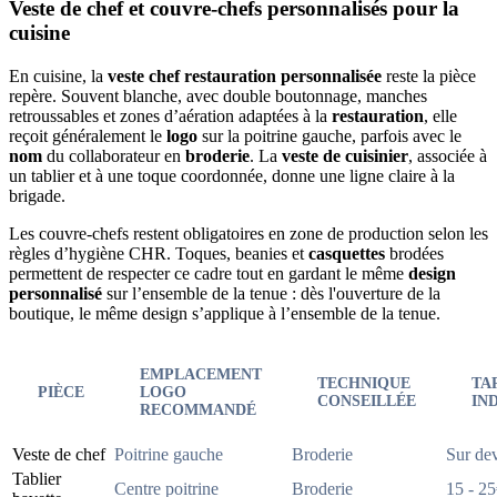
Veste de chef et couvre-chefs personnalisés pour la
cuisine
En cuisine, la
veste chef restauration personnalisée
reste la pièce
repère. Souvent blanche, avec double boutonnage, manches
retroussables et zones d’aération adaptées à la
restauration
, elle
reçoit généralement le
logo
sur la poitrine gauche, parfois avec le
nom
du collaborateur en
broderie
. La
veste de cuisinier
, associée à
un tablier et à une toque coordonnée, donne une ligne claire à la
brigade.
Les couvre-chefs restent obligatoires en zone de production selon les
règles d’hygiène CHR. Toques, beanies et
casquettes
brodées
permettent de respecter ce cadre tout en gardant le même
design
personnalisé
sur l’ensemble de la tenue : dès l'ouverture de la
boutique, le même design s’applique à l’ensemble de la tenue.
EMPLACEMENT
TECHNIQUE
TA
PIÈCE
LOGO
CONSEILLÉE
IN
RECOMMANDÉ
Veste de chef
Poitrine gauche
Broderie
Sur dev
Tablier
Centre poitrine
Broderie
15 - 2