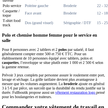
bavette
Polo service
Poitrine gauche
Broderie
22 - 3
Casquette /
Face avant
Broderie
12 - 1
toque
T-shirt food
Dos (grand visuel)
Sérigraphie / DTF
15 - 2
truck
Polo et chemise homme femme pour le service en
salle
Pour 8 personnes avec 2 tabliers et 2
polos
par salarié, il faut
généralement compter entre 500 et 750 € TTC. Pour un
établissement de 10 personnes équipé avec tabliers, polos et
casquettes
, l’enveloppe se situe plutôt entre 1 000 et 2 500 € selon
la gamme retenue.
Prévoir 3 jeux complets par personne assure le roulement entre port,
lavage et séchage. La grille tarifaire devient plus avantageuse à
mesure que les volumes augmentent. La
broderie
ajoute en général
3 à 5 € par pièce, un surcoût que la durabilité du rendu justifie sur la
durée. Fullboutik propose aussi un
vêtement restauration logo
pensé
pour les boulangeries et traiteurs.
Commander votre vêtement de travail en